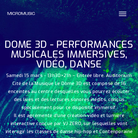
DOME 3D - PERFORMANCES
MUSICALES IMMERSIVES,
VIDÉO, DANSE
Samedi 15 mars - 13h30>21h – Entrée libre. Auditorium
Cité de la Musique Le Dôme 3D est composé de 16
enceintes au centre desquelles vous pourrez écouter
des lives et des lectures sonores inédits, conçus
spécialement pour ce dispositif immersif.
Il est agrémenté d'une création vidéo et lumière
interactive conçue par VJ ZERO, sur lesquelles vont
interagir les classes de danse hip-hop et Contenporaine